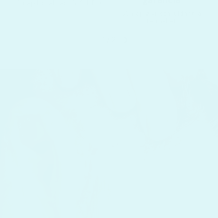
garancia
1-3 nap kiszállítás (GLS, MPL)
30 napig visszaküldheti a
terméket
1
/
2