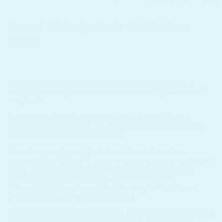
Sereni Pikkelysömör és Ekcéma
Krém
Hagyja bőrét megújulni a Holt tengeri sóval és a
Halhatatlanság vizével ellátott különleges formula
erejével.
Kiszáradt bőr a kézfejen, a könyökön, gyulladás,
hólyagosodás, hámlás és fájó repedések. Olyan ez,
mintha sosem akarna elmúlni?
Létezik egy virág, amelynek kivételesen hosszú az
élettartama. Képzelje el, hogy ennek a virágnak a vizében
a Holt tenger gazdag sója mellett megtalálhatóak a
leghatékonyabb hidratáló, bőrnyugtató és
bőrmegújító
természetes hatóanyagok. Ez a Sereni
Krém, amelyet Önnek fejlesztettünk.
A Sereni Krémmel a pikkelysömör és ekcéma kezelésében