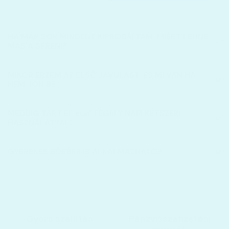
HA MÁR SOK MINDENT KIPRÓBÁLTAM, MIÉRT LENNE
MÁS A SERENI?
MIKOR ÉRZEM AZ ELSŐ JAVULÁST, ÉS MI VAN HA
NEM JÖN BE?
MEDDIG TART EL EGY TÉGELY NAPI KÉTSZERI
HASZNÁLATTAL?
GYEREKEK BŐRÉRE IS ALKALMAZHATÓ?
Gyors szállítás
Pénzvisszafizetési