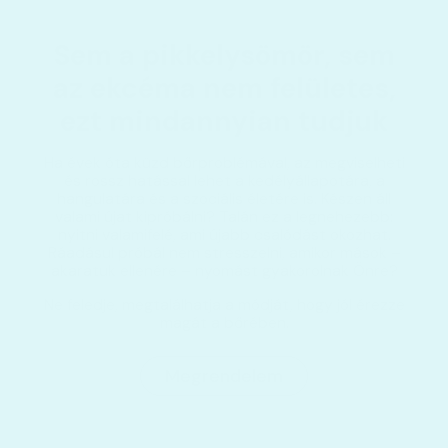
Sem a pikkelysömör, sem
az ekcéma nem felületes,
ezt mindannyian tudjuk
Ha évek óta küzd bőrproblémával, az megviselheti
és rossz hatással lehet a kedélyállapotára, a
hangulatára és a szociális életére is. Készen áll
valami újat kipróbálni? Talán ez a legnehezebb:
nyitni valamifelé, ami újabb csalódást okozhat.
Ráadásul próbál nem stresszelni, amikor mások –
akaratuk ellenére – nyomást gyakorolnak Önre?
Ne feledje, megtalálhatja a módját, hogy jól érezze
magát a bőrében.
Megrendelem