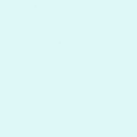
biztonságos és hatásos
— ezért választják azok
a szülők is, akik gyermekük ekcémás vagy
pikkelysömörös bőrére keresnek hosszú távon is
megbízható, vegyszermentes megoldást.
Megrendelem