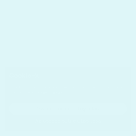
Cookie-k
Ez a weboldal cookie-kat használ, hogy a legjobb élményt
biztosíthassa a készülékén.
Összes cookie elfogadása
Az összes süti elutasítása