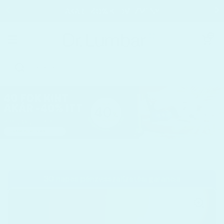
Ugrás a tartalomhoz
AKÁR −40% KEDVEZMÉNY
Kosár megnyi
0
Menü megnyitása
Kezdőoldal
/
Kiemelt termékeink
/
Sereni Pikkelysömör és Ek
30 napos pénzvisszafizetési garancia