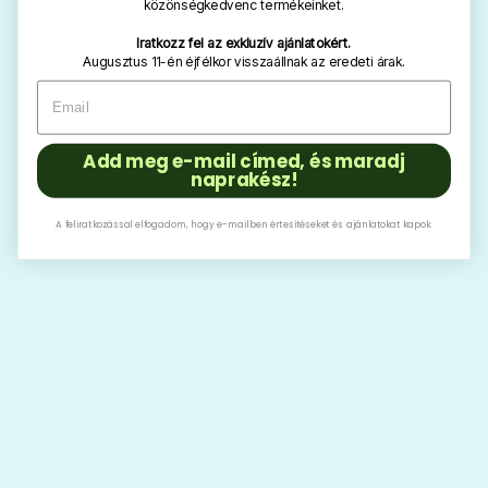
közönségkedvenc termékeinket.
Iratkozz fel az exkluzív ajánlatokért.
Augusztus 11-én éjfélkor visszaállnak az eredeti árak.
Add meg e-mail címed, és maradj
naprakész!
A feliratkozással elfogadom, hogy e-mailben értesítéseket és ajánlatokat kapok.