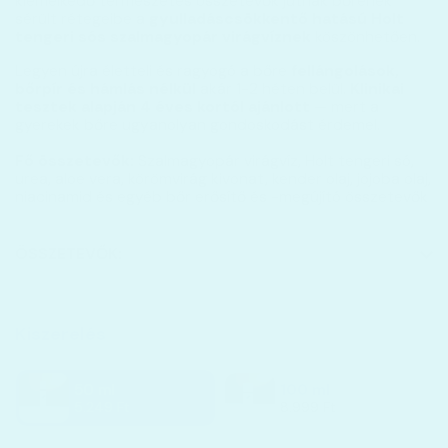
kiemelkedő természetes összetevők jutnak bőrének
sérült rétegeibe a
gyulladáscsökkentő hatású Holt
tengeri sós szalmagyopár virágvíznek
köszönhetően.
Legyen újra életteli és ragyogó a bőre
fellángolások,
bőrpír és hámlás nélkül
akár 1-2 héten belül.
Klinikai
tesztek alapján 4 éves kortól ajánlott
— mert a
gyerekek bőre ugyanolyan gondoskodást érdemel.
Fő összetevők:
Szalmagyopár virágvíz, Holt tengeri só,
urea, aloe vera, körömvirág kivonat, kender olaj, jojoba olaj,
niacinamid és egyéb bőr erősítő és -megújító összetevők
ÖSSZETEVŐK:
Kiszerelés
50 ml
100 ml
5.249 Ft
8.999 Ft