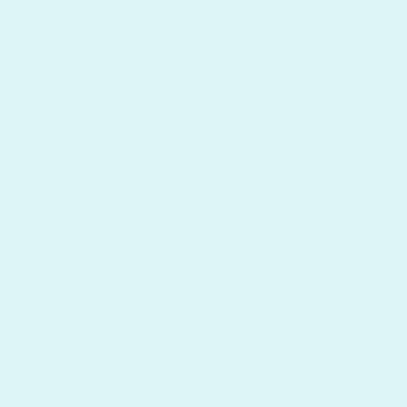
Miben más a Sereni Krém?
Különleges összetevők dolgoznak bőrének
egészségéért.
A
gyulladáscsökkentő, bőrpír- és
keringésjavító
tulajdonságai miatt jól ismert
szalmagyopár víz sérült bőrének legmélyebb
rétegeibe juttatja
a
bőrnyugtató és
gyulladáscsökkentő BIO növényi olajokat és
növényi kivonatokat
.
A Sereni Krém így hosszantartó hidratálást és
bőrregenerációt biztosít Önnek szteroidok és
parabének nélkül.
Klinikai tesztek alapján 4 éves kortól