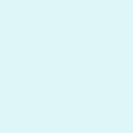
Sereni Pikkelysömör és Ekcéma
Sampon
Ha a fejbőrén is megjelentek a pikkelysömör fellángolások,
állandó viszketéssel, irritációval küzdhet, és a korpához
hasonló megjelenés nem csoda, ha tovább árt a
magabiztosságának. Nehéz krémet felvinni a fejbőrére és
a szén samponokra sokak bőre érzékenyen reagál.
Ezért fejlesztettük önnek a Sereni Sampont, amely
kókuszolajjal, Holt-tengeri sóval, ureával és keratinnal
négy irányból támogatja bőre állapotának javulását:
✅ Intenzív hidratálás
✅ Gyulladáscsökkentő és bőrnyugtató hatás
✅
Enyhe hámlasztás és tisztítás
✅
A bőr védőrétegének erősítése