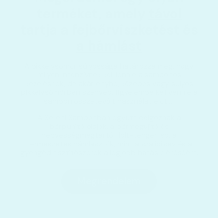
terméket, amely
távol
tartja a fejbőrviszketést és
a hámlást
A pikkelysömör súlyossága határozza meg, hogy
milyen intenzívnek kell lennie a samponos
kezelésnek, de akár enyhe, közepes vagy súlyos
pikkelysömörben szenved, figyelembe kell vennie a
sampon összetevőit használat előtt.
A Sereni Samponban együtt dolgoznak a
bőrpuhító olajok, a bőrmegújító és
nedvességmegtartó Holt-tengeri só, a
természetes hámlasztók, mint a szalicilsav és a
gyengéd tisztítószerek a legjobb hatás eléréséért.
Megrendelem