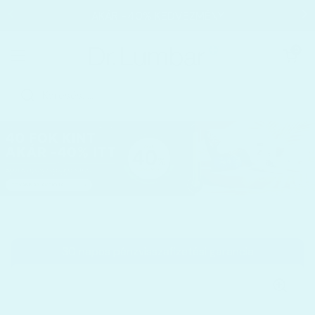
Ugrás a tartalomhoz
AKÁR −40% KEDVEZMÉNY
Kosár megnyi
0
Menü megnyitása
Kezdőoldal
/
Kollekciók
/
Sereni Pikkelysömör és Ekcéma Sam
30 napos pénzvisszafizetési garancia