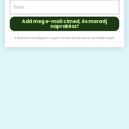
Add meg e-mail címed, és maradj
naprakész!
A feliratkozással elfogadom, hogy e-mailben értesítéseket és ajánlatokat kapok.