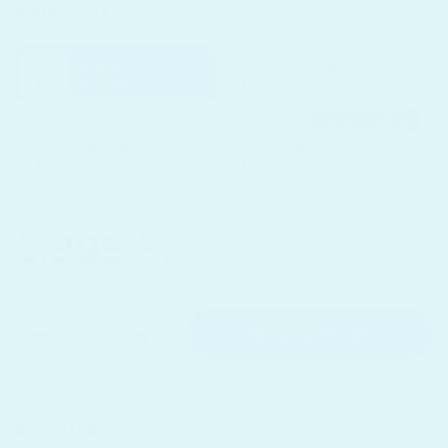
Mennyiség
1 darab
2 darab
5.999 Ft
10.999 Ft
Ingyenes szállítás!
3 darab
5 darab
14.499 Ft
23.999 Ft
5.999 Ft
Mennyiség
Kosárba tesz
SZÁLLÍTÁS