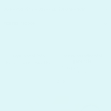
30 NAPOS PÉNZ VISSZAFIZETÉSI GARANCIA
FIZETÉSI MÓDOK
Gyors szállítás
Pénzvisszafizetési
garancia
1-3 nap kiszállítás (GLS, MPL)
30 napig visszaküldheti a
terméket
1
/
2