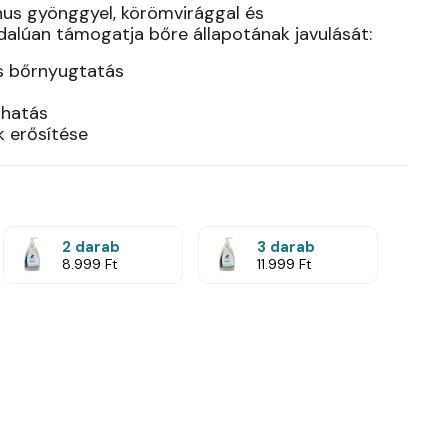
inus gyönggyel, körömvirággal és
dalúan támogatja bőre állapotának javulását:
és bőrnyugtatás
 hatás
 erősítése
2 darab
3 darab
8.999 Ft
11.999 Ft