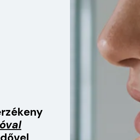
érzékeny
óval
rdővel