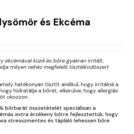
elysömör és Ekcéma
gy ekcémával küzd és
bőre gyakran irritált,
udja milyen nehéz megfelelő tisztálkodószert
mely hatékonyan tisztít anélkül, hogy irritálná a
hogy hidratálja a bőrét, elkerülve, hogy allergiás
iót okozzon.
% bőrbarát összetételét speciálisan a
émás extra érzékeny bőrre fejlesztettük, hogy
sa stresszmentes és tápláló lehessen bőre