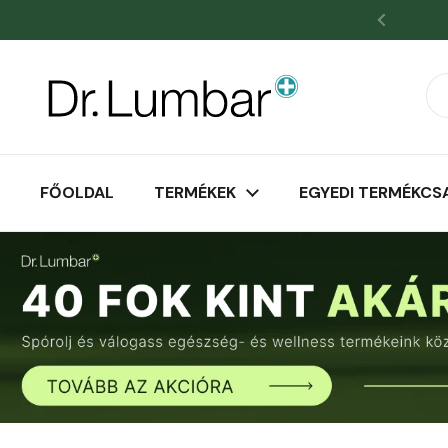
Ugrás a tartalomhoz
Kezdőoldal
/
Kollekciók
/
Sereni Pikkelysömör és Ekc
FŐOLDAL
TERMÉKEK
EGYEDI TERMÉKCS