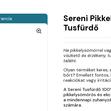
Sereni Pikk
rancia
Tusfürdő
Ha pikkelysömörrel va
viszkető és érzékeny, t
találni.
Olyan terméket keres, a
bőrt? Emellett fontos, 
reakciókat vagy irritác
A Sereni Tusfürdő 100
pikkelysömörös és ekc
a mindennapi zuhanyzá
számára.