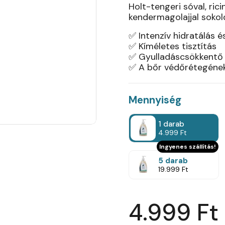
Holt-tengeri sóval, ric
kendermagolajjal sokol
✅ Intenzív hidratálás 
✅ Kíméletes tisztítás
✅ Gyulladáscsökkentő
✅ A bőr védőrétegének
Mennyiség
1 darab
4.999 Ft
Ingyenes szállítás!
5 darab
19.999 Ft
4.999 Ft