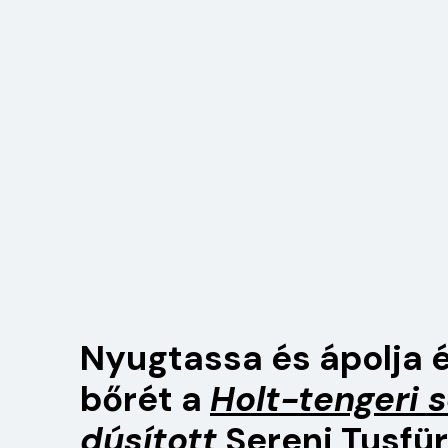
Nyugtassa és ápolja 
bőrét a
Holt-tengeri s
dúsított
Sereni Tusfü