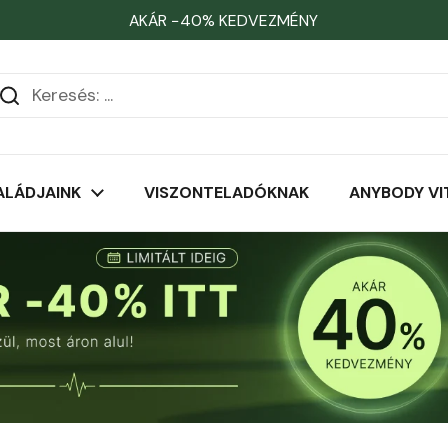
AKÁR −40% KEDVEZMÉNY
éma Tusfürdő
ALÁDJAINK
VISZONTELADÓKNAK
ANYBODY VI