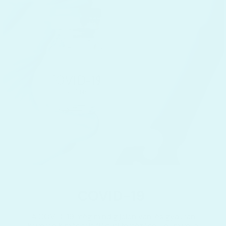
COVID-19
A COVID-19 még mindig jelen van, és gyakran
keveredik más felsőlégúti fertőzésekkel, mivel a