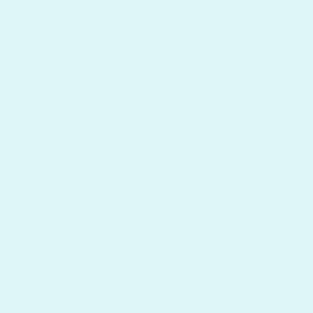
Mindkettőt vírusok okozzák, de tüneteik eltérőek.
Tünetek
Megfázás:
Enyhe láz, orrfolyás, torokfájás, köhögés,
fáradtság.
Influenza:
Magas láz, hidegrázás, izomfájdalom,
súlyos fáradtság, száraz köhögés, torokfájás.
Az influenza általában hirtelen jelentkezik, magas
lázzal és erősebb tünetekkel, míg a megfázás
tünetei fokozatosan alakulnak ki, és enyhébbek.
Rendszeres kézmosással, influenza elleni oltással,
és az immunrendszer erősítésével, megfelelő
táplálkozással és vitaminokkal (pl. C-vitamin, D-
vitamin) megelőzhetőek.