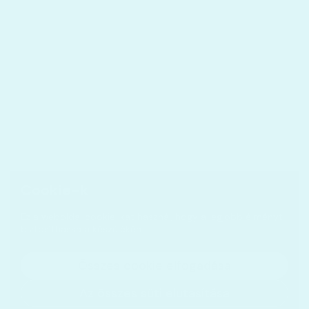
Cookie-k
Ez a weboldal cookie-kat használ, hogy a legjobb élményt
biztosíthassa a készülékén.
Összes cookie elfogadása
Az összes süti elutasítása