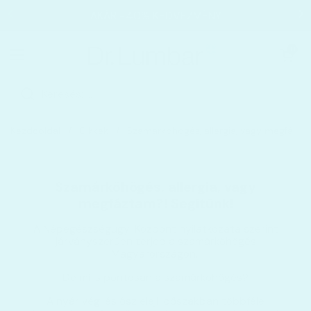
Ugrás a tartalomhoz
AKÁR −40% KEDVEZMÉNY
Kosár megnyi
0
Menü megnyitása
Kezdőoldal
/
Cikkek
/
Szamárköhögés, allergia, vagy megfázta
Szamárköhögés, allergia, vagy
megfáztam?! Segítünk!
A Népegészségügyi Központ nyilatkozata szerint
járványszerűen terjed a szamárköhögés
Magyarországon.
De mi is pontosan a szamárköhögés?
A nyár végi és ősz eleji időszakban többféle