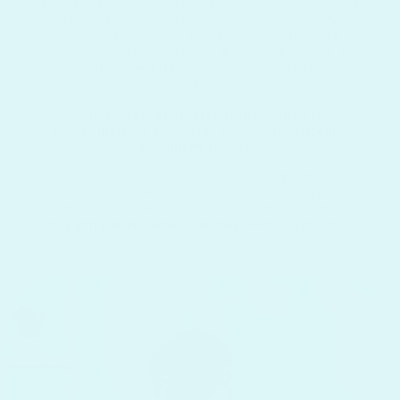
betegség is támadhat minket, melyek mind-mind
megfázásos tünetekkel járnak együtt. A COVID
még mindig jelen van, a megfázás és influenza is
jellemző ilyenkor, valamint a szamárköhögés is
megjelent, melyet halálos betegségként tartanak
számon.
Éppen ezért kiemelten fontos, hogy ne
pánikoljunk, és véletlenül se diagnosztizáljuk
magunkat tévesen!
Cikkünkben most áttekintheti, hogy mik is
pontosan ezek a jellemző légúti betegségek,
milyen tünetekkel járnak, és a legfontosabb:
hogyan különböztetheti meg őket egymástól!