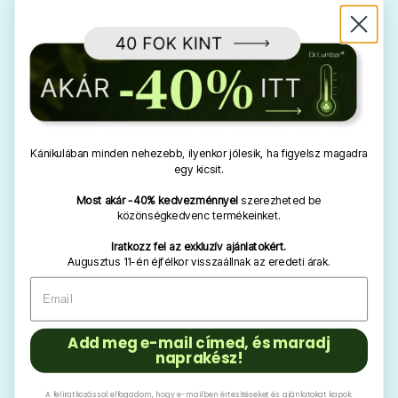
Kánikulában minden nehezebb, ilyenkor jólesik, ha figyelsz magadra
egy kicsit.
Most akár -40% kedvezménnyel
szerezheted be
közönségkedvenc termékeinket.
Iratkozz fel az exkluzív ajánlatokért.
Augusztus 11-én éjfélkor visszaállnak az eredeti árak.
Add meg e-mail címed, és maradj
naprakész!
A feliratkozással elfogadom, hogy e-mailben értesítéseket és ajánlatokat kapok.