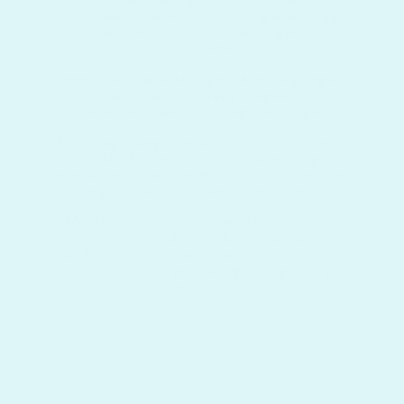
tünetei hasonlóak lehetnek a megfázás vagy az
influenza tüneteihez. A lefolyása egyénenként
eltérő lehet.
Tünetek: Láz, száraz köhögés, fáradtság, légszomj,
torokfájás, fejfájás, íz- vagy szaglásvesztés,
esetenként hasmenés vagy hányinger.
Az íz- vagy szaglásvesztés specifikus lehet a
COVID-19-re, ez segíthet más felsőlégúti
betegségektől való megkülönböztetésben, de a
legbiztosabb módszer a tesztelés.
Megelőzheti oltással, maszkviseléssel zárt
terekben, rendszeres kézmosással és
szellőztetéssel, valamint az immunrendszer
védekezőképességét támogató, egészséges
életmóddal.