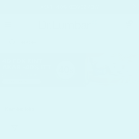
Ugrás a tartalomhoz
AKÁR −40% KEDVEZMÉNY
Kosár megnyi
0
Menü megnyitása
Kezdőoldal
/
Kollekciók
/
Kar és kéz
Kar és kéz
Szűrés és rendezés