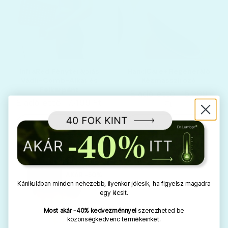
InfraRed Fényterápiás
HandCare+ Regeneráló
Vádli-Comb-Alkar és
Kézmasszírozó
Felkarpánt
Eladó ettől: 15.999
Eladó ettől: 7.499 Ft
Ft
Vásároljon most
Vásároljon most
NINCS KÉSZLETEN
AKÁR -50%
Kánikulában minden nehezebb, ilyenkor jólesik, ha figyelsz magadra
egy kicsit.
Most akár -40% kedvezménnyel
szerezheted be
közönségkedvenc termékeinket.