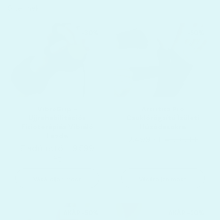
5 termék
-30%
-50%
VibroGrip -
Artritisz Pro
Ujjrehabilitációs
Csuklórögzítő Ízületi
Fizioterápiás Vibráló
Húzódásokra
Labda
2.499 Ft
4.999 Ft
Eladó ettől: 19.599
Ft
Vásároljon most
Vásároljon most
AKÁR -50%
AKÁR -20%