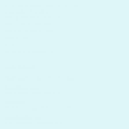
ÁLTALÁNOS SZERZŐDÉSI FELTÉTELEK
ADATVÉDELMI SZABÁLYZAT
VISSZATÉRÍTÉSI SZABÁLYZAT
SZÁLLÍTÁSI SZABÁLYZAT
HÍRLEVÉL FELIRATKOZÁS
KAPCSOLAT
BLOG
PROMÓCIÓS SZABÁLYZAT
KAPCSOLAT
Email:
ugyfelszolgalat.drlumbar@gmail.com
Szolgáltató neve:
Digital Asset Investments Kft.
Székhelye:
2017 Pócsmegyer, Bükkös utca 16.
Visszaküldési cím:
1097 Budapest, Gubacsi út 61.