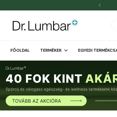
Ugrás a tartalomhoz
Kezdőoldal
/
Ortopéd és Támogató Párnák
/
Memória
FŐOLDAL
TERMÉKEK
EGYEDI TERMÉKCS