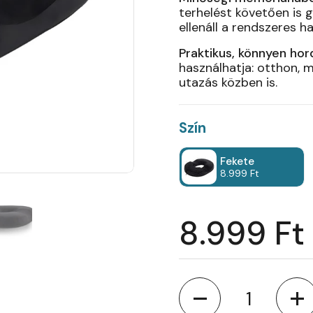
terhelést követően is g
ellenáll a rendszeres 
Praktikus, könnyen hor
használhatja: otthon, 
utazás közben is.
Szín
Fekete
8.999 Ft
8.999 Ft
Mennyiség