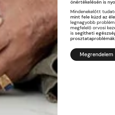
önértékelésén is ny
Mindenekelőtt tudato
mint fele küzd az él
legnagyobb probléma 
megfelelő orvosi kez
is
segítheti egészség
prosztataproblémákr
Megrendelem