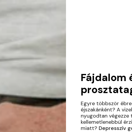
Fájdalom é
prosztata
Egyre többször ébred
éjszakánként? A vize
nyugodtan végezze t
kellemetlenebbül érz
miatt?
Depresszív g