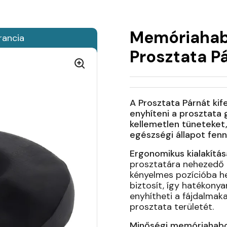
Memóriahab
rancia
Prosztata P
A Prosztata Párnát kif
enyhíteni a prosztata
kellemetlen tüneteket
egészségi állapot fenn
Ergonomikus kialakítás
prosztatára nehezedő n
kényelmes pozícióba he
biztosít, így hatékony
enyhítheti a fájdalmaka
prosztata területét.
Minőségi memóriahab