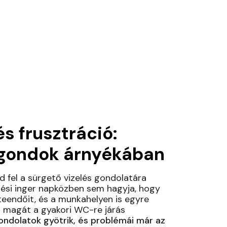
s frusztráció:
gondok árnyékában
 fel a sürgető vizelés gondolatára
lési inger napközben sem hagyja, hogy
eendőit, és a munkahelyen is egyre
i magát a gyakori WC-re járás
ondolatok gyötrik, és problémái már az