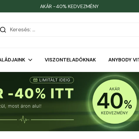
AKÁR −40% KEDVEZMÉNY
habos Nyomásgátló Prosztata Párna levehető huzattal
ALÁDJAINK
VISZONTELADÓKNAK
ANYBODY VI