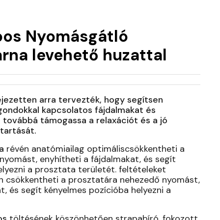
os Nyomásgátló
árna levehető huzattal
ejezetten arra tervezték, hogy segítsen
 gondokkal kapcsolatos fájdalmakat és
, továbbá támogassa a relaxációt és a jó
tartását.
a
révén anatómiailag optimáliscsökkentheti a
yomást, enyhítheti a fájdalmakat, és segít
lyezni a prosztata területét.
feltételeket
an csökkentheti a prosztatára nehezedő nyomást,
t, és segít kényelmes pozícióba helyezni a
os
töltésének köszönhetően strapabíró, fokozott