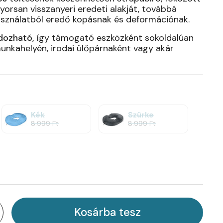
yorsan visszanyeri eredeti alakját, továbbá
használatból eredő kopásnak és deformációnak.
dozható,
így támogató eszközként sokoldalúan
munkahelyén, irodai ülőpárnaként vagy akár
Kék
Szürke
8.999 Ft
8.999 Ft
Kosárba tesz