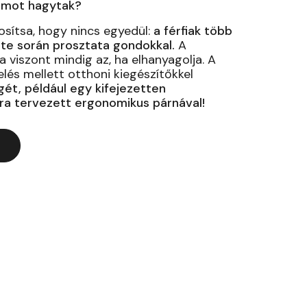
omot hagytak?
sítsa, hogy nincs egyedül:
a férfiak több
ete során prosztata gondokkal.
A
viszont mindig az, ha elhanyagolja. A
elés mellett otthoni kiegészítőkkel
ét, például egy kifejezetten
a tervezett ergonomikus párnával!