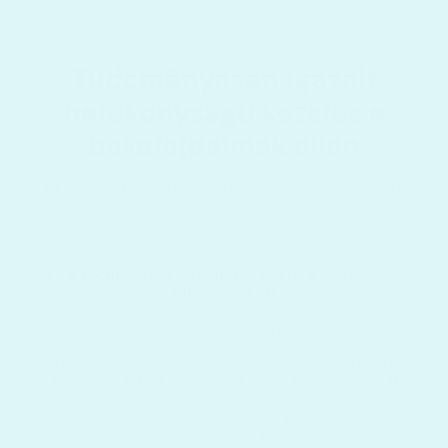
Tudományosan igazolt
hatékonyságú kezelés a
bokafájdalmak ellen
Az InfraRed Fényterápiás Boka- és Sarokpánt egy
tudományosan igazolt, teljesen természetes, non-
invazív módszert, a vörösfény-terápiát
hasznosítja.
Ez a technológia sejtszinten segíti a gyógyulási
folyamatokat!
De pontosan hogyan?
Egy fotobiomodulációnak nevezett folyamat során
az eszköz által kibocsátott vörös fény behatol a
szövetek mélyebb rétegeibe, ahol segíti a sejtek
regenerációját, javítja a vérkeringést, és ezáltal
képes csökkenteni a gyulladást.