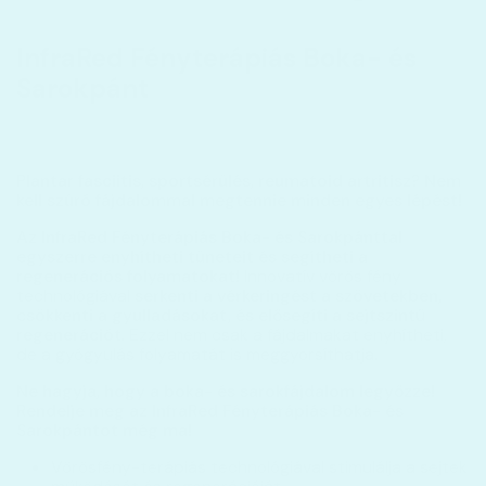
InfraRed Fényterápiás Boka- és
Sarokpánt
Plantar fasciitis, sportsérülés, reumatoid artritisz? Nem
kell szúró fájdalommal megtennie minden egyes lépést!
Az InfraRed Fényterápiás Boka- és Sarokpánttal
egyszerre enyhítheti tüneteit és segítheti a
regenerációs folyamatokat!
Innovatív vörös fény
technológiával
serkenti a vérkeringést a szövetekben,
csökkenti a gyulladásokat, és elősegíti a sejtszintű
regenerációt.
Ezzel nem csak a fájdalmakat enyhítheti,
de a gyógyulás folyamatát is meggyorsíthatja.
Ne hagyja, hogy a boka- és sarokfájdalom legyőzze!
Rendelje meg az InfraRed Fényterápiás Boka- és
Sarokpántot még ma!
Vörösfény-terápiás technológiával
stimulálja a sejtek