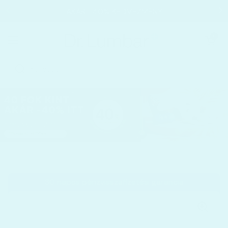
Ugrás a tartalomhoz
AKÁR −40% KEDVEZMÉNY
Kosár megnyi
0
Menü megnyitása
Kezdőoldal
/
Kollekciók
/
InfraRed Fényterápiás Boka- és Saro
30 napos pénzvisszafizetési garancia