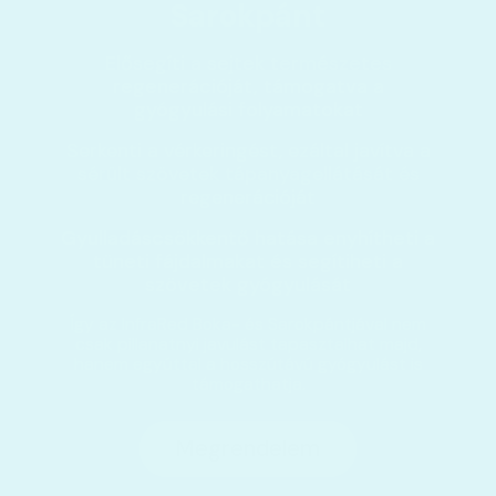
Sarokpánt
Elősegíti a sejtek természetes
regenerációját, támogatva a
gyógyulási folyamatokat
Serkenti a vérkeringést, ezáltal javítva a
sérült szövetek tápanyagellátását és
regenerációját
Gyulladáscsökkentő hatása enyhítheti a
tüneti fájdalmakat és segítiheti a
szövetek gyógyulását
Így az InfraRed Boka- és Sarokpántjával nem
csak pillanatnyi javulást tapasztalhat majd,
hanem egyúttal a hosszútávú gyógyulást is
támogathatja.
Megrendelem