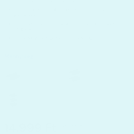
működését és regenerációját
Serkenti a vérkeringést, amivel csökkenti a
gyulladásos tüneteket
Természetes, mellékhatás mentes, non-invazív
megoldás
Tudományosan igazolt hatékonyság
Mennyiség
Ingyenes szállítás!
1 darab
2 darab
14.999 Ft
24.999 Ft
Ingyenes szállítás!
3 darab
35.999 Ft
14.999 Ft
29.999 Ft
15.000 Ft a megtakarítás