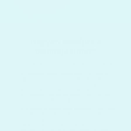
Hogyan kezeljük a
bokafájdalmat?
A bokafájdalom kezelése egy hármas folyamat.
A fájdalom tüneti enyhítése
- Ez a lépés
egyértelmű, hiszen elsősorban a fájdalomtól
szeretnénk megszabadulni. Ez ideig-óráig
akár fájdalomcsillapítók segítségével is
lehetséges. Fontos azonban, hogy ennyivel
még ne elégedjünk meg.
A probléma gyökerének kezelése
- Nem elég
elmúlasztani a fájdalmat, meg kell találni a
probléma gyökerét, és azt orvosolni. Enélkül a
fájdalom újra és újra vissza fog térni. Jó
esetben ez lehet akár egy rossz minőségű