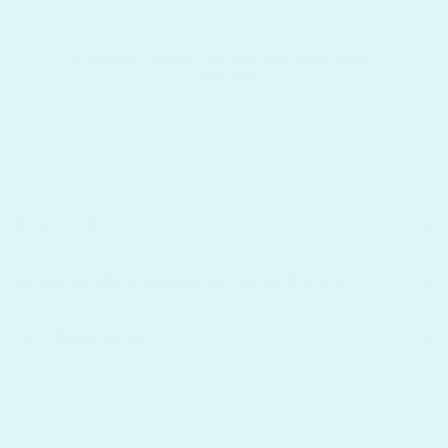
Értesítést kérek, ha újra elérhető lesz a
termék!
Nincs készleten
SZÁLLÍTÁS
30 NAPOS PÉNZ VISSZAFIZETÉSI GARANCIA
FIZETÉSI MÓDOK