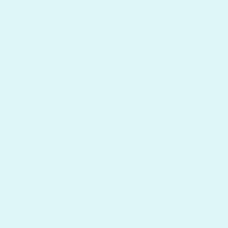
lábbeli is, rosszabb esetben tartás- vagy
életmódbeli problémák okozzák a gondot.
A regenerációs folyamatok elősegítése
-
Nem elég megtalálni a probléma gyökerét, és
megszabadulni a fájdalomtól. Az is fontos,
hogy hagyjunk időt és támogassuk a
regenerációt, hogy a sérült ízületek
meggyógyulhassanak.