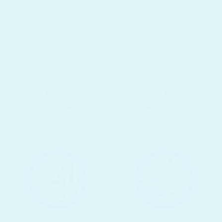
Gyors szállítás
Pénzvisszafizetési
garancia
1-3 nap kiszállítás (GLS, MPL)
30 napig visszaküldheti a
terméket
1
/
2
Sokan nem veszik komolyan a boka- és
sarokproblémákat, csak amikor már
késő
Ne kövesse el ezt a hibát!
Plantar fasciitis
Bokaszalag sérülések