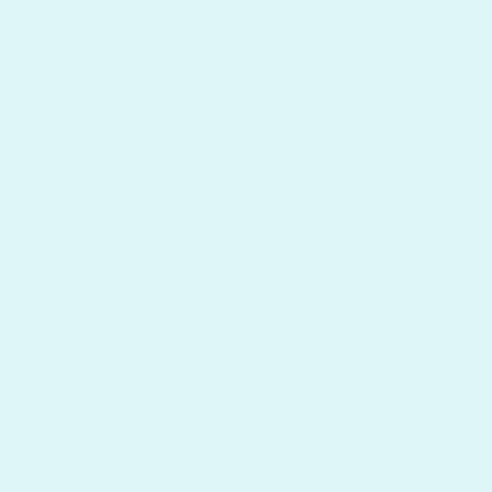
1
/
2
A boka- és
sarokfájdalmak
gyakoribbak, mint
gondolnánk
A mindennapokban ez a terület van kitéve a
legnagyobb terhelésnek. Az állómunka, egy
rossz lábbeli, de még akár a sok ülés is
fenyegetheti a boka ízületeit. Még egy rossz
lépés is elég lehet, hogy hónapokig tartó
fájdalmat okozzon. Olyan problémákról már
nem is beszélve, mint a plantar fasciitis vagy a
reumatoid artritisz.
Minden lépésnél nyilal a lába? Ez nem