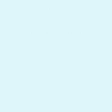
Ez az új, ígéretes kezelési módszer
egyre
népszerűbb orvosi körökben is
, hiszen teljesen
biztonságosan alkalmazható mindenféle orvosi
beavatkozás vagy gyógyszeres kezelés nélkül.
Megrendelem