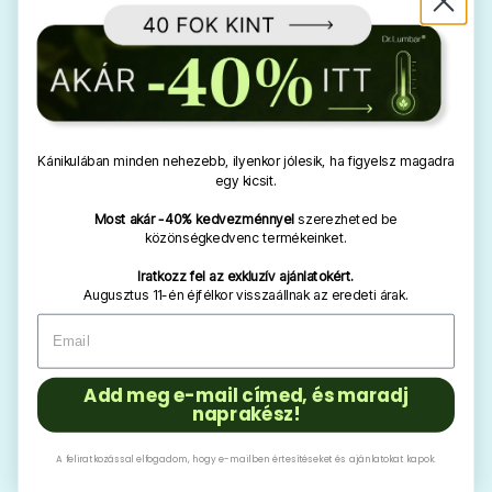
Kánikulában minden nehezebb, ilyenkor jólesik, ha figyelsz magadra
egy kicsit.
Most akár -40% kedvezménnyel
szerezheted be
közönségkedvenc termékeinket.
Iratkozz fel az exkluzív ajánlatokért.
Augusztus 11-én éjfélkor visszaállnak az eredeti árak.
Add meg e-mail címed, és maradj
naprakész!
A feliratkozással elfogadom, hogy e-mailben értesítéseket és ajánlatokat kapok.