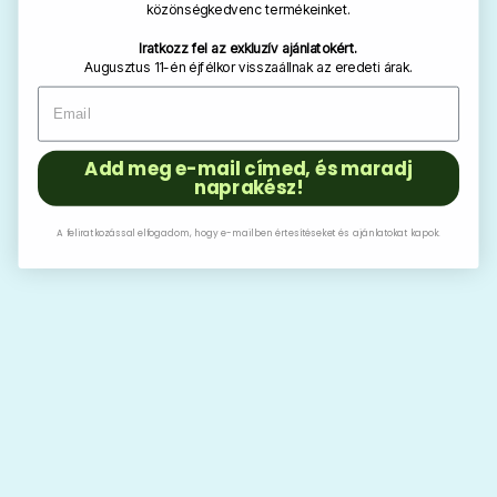
közönségkedvenc termékeinket.
Iratkozz fel az exkluzív ajánlatokért.
Augusztus 11-én éjfélkor visszaállnak az eredeti árak.
Add meg e-mail címed, és maradj
naprakész!
A feliratkozással elfogadom, hogy e-mailben értesítéseket és ajánlatokat kapok.