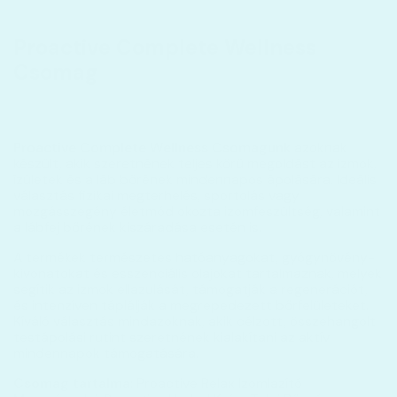
Proactive Complete Wellness
Csomag
Proactive Complete Wellness Csomagunk
azoknak
készült, akik szeretnének teljes körű megoldást az izmok,
ízületek és a láb bőrének mindennapos ápolására. Ideális
választás fizikai megterhelés, sportolás vagy
mozgásszegény életmód okozta izomfeszültség, valamint
a lábfej bőrének kiszáradása esetén is.
A termékek természetes hatóanyagokat, gyógynövény-
kivonatokat és esszenciális olajokat tartalmaznak, melyek
segítik az izmok ellazulását, támogatják a regenerációt,
és intenzíven táplálják a megrepedezett bőrfelületeket.
Kíváló választás mindazoknak, akik célzott, összehangolt
testápolási rutint szeretnének kialakítani az aktív
mindennapok támogatására.
Csomag tartalma:
Proactive Relax Izomlazító