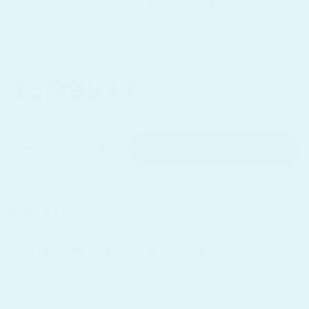
Masszázsolaj, Proactive Herbal Krém Talpi Bőnyére,
Ízületekre, Izmokra, Proactive Shilajit Cryo Izomlazító és
Regeneráló Krém, Proactive Foot Care Kakaóvajas Sarok-
és Lábfejkrém
23.999 Ft
Mennyiség
Kosárba tesz
SZÁLLÍTÁS
30 NAPOS PÉNZ VISSZAFIZETÉSI GARANCIA
FIZETÉSI MÓDOK