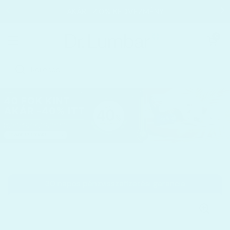
Ugrás a tartalomhoz
AKÁR −40% KEDVEZMÉNY
Kosár megnyi
0
Menü megnyitása
Kezdőoldal
/
Kollekciók
/
Proactive Complete Wellness Csom
30 napos pénzvisszafizetési garancia