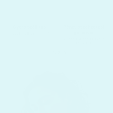
Gyors szállítás
Pénzvisszafizetési
garancia
1-3 nap kiszállítás (GLS, MPL)
30 napig visszaküldheti a
terméket
1
/
2