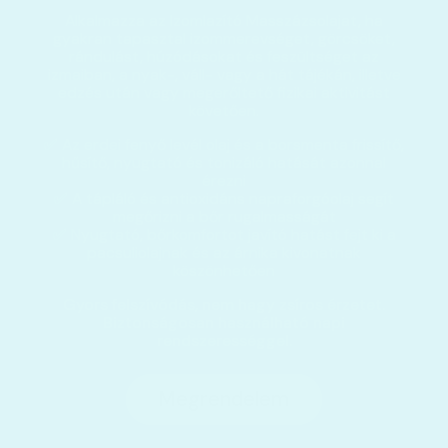
Alkalmazza az Izomlazító Masszázsolajat, ha
gyakran tapasztal izommerevséget, görcsöket,
rándulást, húzódásokat és feszültséget az
izmaiban, a nyak-, váll- vagy a hát tájékán, illetve
edzés után vagy megerőltető fizikai aktivitást
követően.
✅ Az erdei fenyő levél olaj és a borsmenta frissítő,
hűsítő, nyugtató és tonizáló hatását azonnal
érezni
✅ A tápláló és antioxidáns napraforgóolaj segít
megőrizni a bőr rugalmasságát
✅ Nyugtató, bőrkomfortot javító hatást fejt ki a
pacsuliolajnak és az árnika kivonatnak
köszönhetően
Gyors felszívódás, nem hagy zsíros érzetet.
Biztonságosan használható napi
rendszerességgel.
Megrendelem