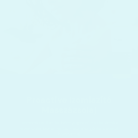
Proactive Izomlazító
Masszázsolaj
Harmonikus illat és bőrnyugtató hatás árnika,
levendula, borsmenta, napraforgó és pacsuli
kivonattal