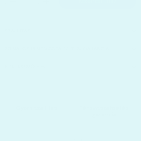
Kosárba tesz
SZÁLLÍTÁS
30 NAPOS PÉNZ VISSZAFIZETÉSI GARANCIA
FIZETÉSI MÓDOK
Gyors szállítás
Pénzvisszafizetési
garancia
1-3 nap kiszállítás (GLS, MPL)
30 napig visszaküldheti a
terméket
1
/
2