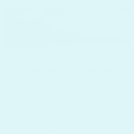
Hogyan működik az
Akupresszúrás Matrac?
Az Akupresszúrás Matracok
huzatára több mint
200 különleges, rugalmas masszázsfej került.
Ezek az azonos méretű fejecskék gyengéden
masszírozzák a test pontjait.
Az Akupresszúrás Matracot
otthon és bárhol
máshol is használhatja ülő vagy fekvő
testhelyzetben.
Akár egy megerőltető edzés után,
elalvás előtt, meditáció alatt vagy pihenés közben
is alkalmas arra, hogy kellemesen ellazítsa testünk