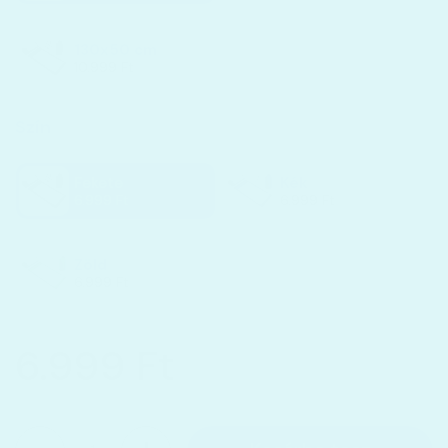
130x50 cm
10.999 Ft
Szín
Fekete
Kék
6.999 Ft
6.999 Ft
Zöld
6.999 Ft
6.999 Ft
Mennyiség