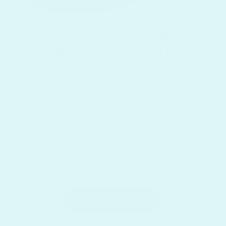
Mi mindenre jó az
Akupresszúrás Matrac?
Gyakran érzi magát a hétköznapok sűrűjében
erőtlennek, kimerültnek? Az a benyomása, hogy
utolsó energiatartalékait is felélte? Az utóbbi
időben stressz-szintje szokatlanul magas és
képtelen lazítani, ami az éjszakai pihenésére is
kihat? Rossz közérzet vagy enyhe depresszió jelei
árnyékolják be napjait?
Az Akupresszúrás Matrac legfőbb erénye, hogy
egyszerre nyújthat megoldást erre a sokféle
panaszra, innovatív, mégis egyszerű
felépítésének köszönhetően.
Megrendelem