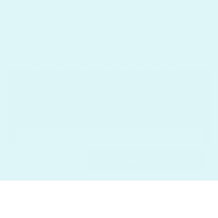
különböző részeit.
Legjobb, ha bőrünk közvetlenül érintkezik a
masszírozó tüskékkel, de egy vékony pólóban is
kipróbálhatjuk. A felhasználás módja tényleg csak
rajtunk múlik:
elnyúlhatunk rajta teljesen,
használhatjuk ülve, különböző jógapozíciókban
vagy állva – csak talpmasszírozó hatásáért.
Cookie-k
Ez a weboldal cookie-kat használ, hogy a legjobb élményt
biztosíthassa a készülékén.
Összes cookie elfogadása
Az összes süti elutasítása
6.999 Ft-tól
Opciók választása