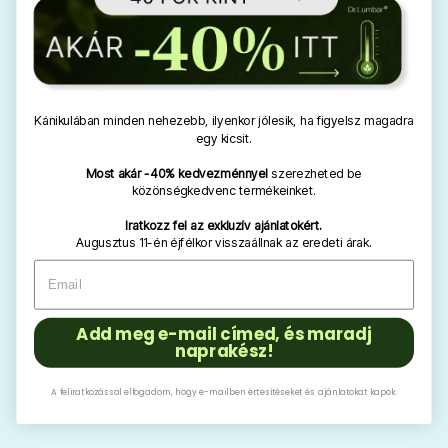
Kánikulában minden nehezebb, ilyenkor jólesik, ha figyelsz magadra
egy kicsit.
Most akár -40% kedvezménnyel
szerezheted be
közönségkedvenc termékeinket.
Iratkozz fel az exkluzív ajánlatokért.
Augusztus 11-én éjfélkor visszaállnak az eredeti árak.
Add meg e-mail címed, és maradj
naprakész!
A feliratkozással elfogadom, hogy e-mailben értesítéseket és ajánlatokat kapok.