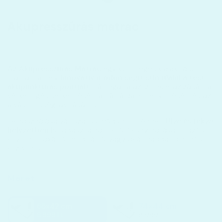
Akupresszúrás matrac
Az Akupresszúrás Matrac
egy különleges kialakítású
matrac, amely
innovatív módon segít stimulálni a test
akupunktúrás pontjait.
Támogatja az izmok ellazízását, a
vérkeringés serkentését, a hátfájdalom enyhítését, és az
alvásminőség javítását is.
Felhasználása változatos módon történhet.
Ülve és fekvő
helyzetben is
tapasztalhatjuk jótékony hatásait edzést
követő relaxáció, meditáció, vagy akár nappali pihenés
közben is.
Méret
65x42 cm
74x44 cm
6.999 Ft
8.999 Ft