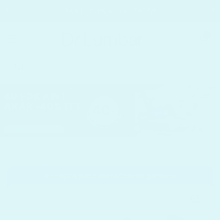
Ugrás a tartalomhoz
AKÁR −40% KEDVEZMÉNY
Kosár megnyi
0
Menü megnyitása
Kezdőoldal
/
Kollekciók
/
Akupresszúrás matrac
30 napos pénzvisszafizetési garancia