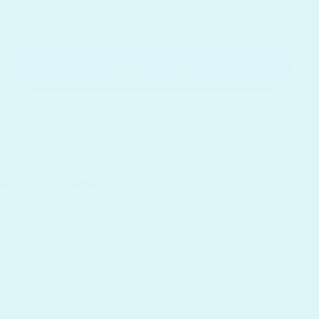
2.500 Ft a megtakarítás
Kosárba tesz
AFIZETÉSI GARANCIA