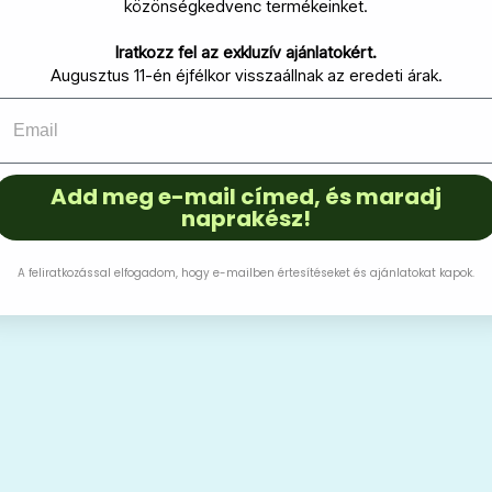
közönségkedvenc termékeinket.
Iratkozz fel az exkluzív ajánlatokért.
Augusztus 11-én éjfélkor visszaállnak az eredeti árak.
Add meg e-mail címed, és maradj
naprakész!
A feliratkozással elfogadom, hogy e-mailben értesítéseket és ajánlatokat kapok.