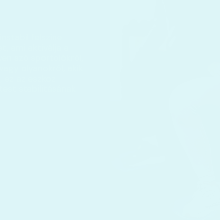
instabil felszíne
, ami aktiválja a
yen szó sportolókról,
vagy olyanokról, akik
, ez az eszköz
test stabilitásának