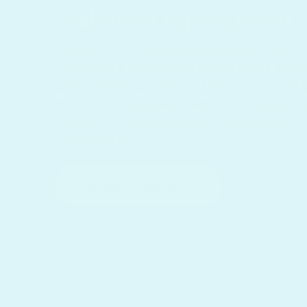
stabilitás fejlesztését
A
Balance Core Egyensúlyozó Fitness Párna
folyamatos egyensúlyozásra készteti a testet
mélyizmokat és fejleszti a koordinációt. Leg
akik plusz kihívást keresnek az edzéseikben, 
az ülőmunka hatásait szeretnék csökkenteni
segíthet az izomegyensúly javításában és a 
növelésében.
Megrendelem