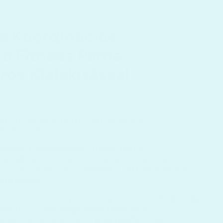
e Koordinációs
ó Fitness Párna
os Kialakítással
t, erősítse a mélyizmait és javítsa a
eszközzel!
nációs Egyensúlyozó Fitness Párna
tással
egy innovatív fitness és rehabilitációs
 az Ön egyensúlyérzékének, testtartásának és
sztésében.
lyamatos mikromozgásokat igényel, ezáltal
aktiválja
ájárul az egészségesebb testtartás
választás edzésekhez,
irodai üléshez vagy