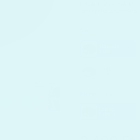
rehabilitációs célokra
,
támogatja az izmok és 
Szín
Rózsaszín
2.499 Ft
Szürke
2.499 Ft
Mennyiség
1 darab
2.499 Ft