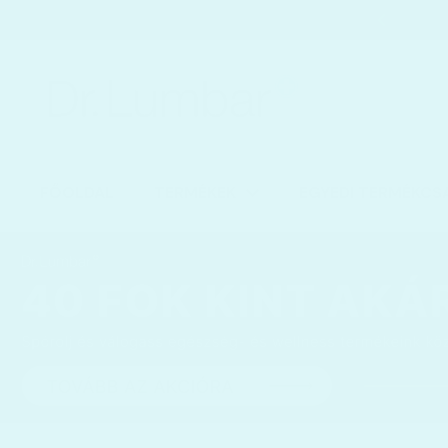
Ugrás a tartalomhoz
Kezdőoldal
/
Kollekciók
/
Balance Core Koordinációs E
FŐOLDAL
TERMÉKEK
EGYEDI TERMÉKCS