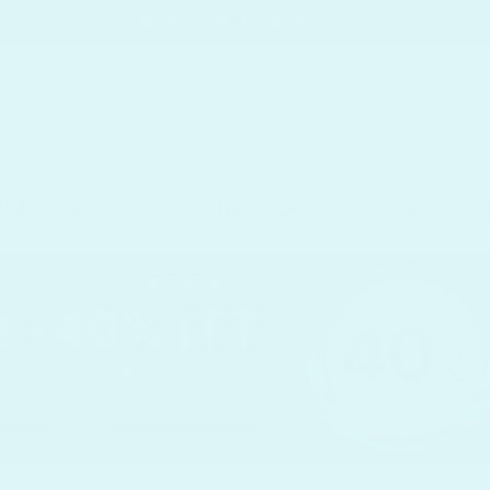
AKÁR −40% KEDVEZMÉNY
gyensúlyozó Fitness Párna Szenzomotoros Kialakítással
ALÁDJAINK
VISZONTELADÓKNAK
ANYBODY VI