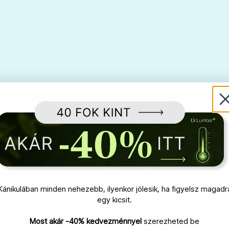
Pénzvisszafizetési garancia
30 napig visszaküldheti a terméket
Kánikulában minden nehezebb, ilyenkor jólesik, ha figyelsz magadr
egy kicsit.
Most akár -40% kedvezménnyel
szerezheted be