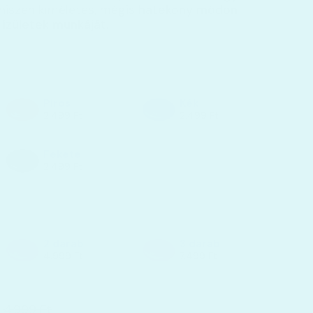
 hiszen kíméletes, mégis
hatékony módon
ízületek munkáját.
Piros
Kék
2.499 Ft
2.499 Ft
Fekete
2.499 Ft
2 darab
3 darab
4.999 Ft
7.499 Ft
4.999 Ft