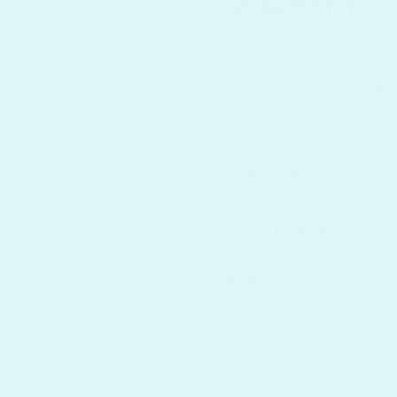
2.499 Ft
Mennyiség
SZÁLLÍTÁS
30 NAPOS PÉNZ VISSZ
FIZETÉSI MÓDOK