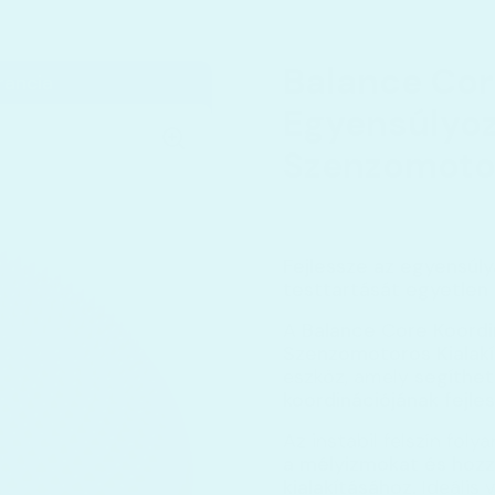
Balance Cor
rancia
Egyensúlyoz
Szenzomotor
Fejlessze az egyensúlyá
testtartását egyetlen 
A
Balance Core Koordi
Szenzomotoros Kialakí
eszköz, amely
segíthet
koordinációjának fejle
Az instabil felszín fo
a mélyizmokat és hozz
kialakításához.
Ideális 